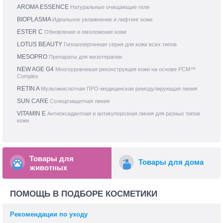
AROMA ESSENCE
Натуральные очищающие гели
BIOPLASMA
Идеальное увлажнение и лифтинг кожи
ESTER C
Обновление и омоложение кожи
LOTUS BEAUTY
Гипоаллергенная серия для кожи всех типов
MESOPRO
Препараты для мезотерапии
NEW AGE G4
Многоуровневая реконструкция кожи на основе PCM™
Complex
RETIN A
Мультикислотная ПРО-медицинская ремодулирующая линия
SUN CARE
Солнцезащитная линия
VITAMIN E
Антиоксидантная и антикуперозная линия для разных типов
кожи
Товары для
Товары для дома
животных
ПОМОЩЬ В ПОДБОРЕ КОСМЕТИКИ
Рекомендации по уходу