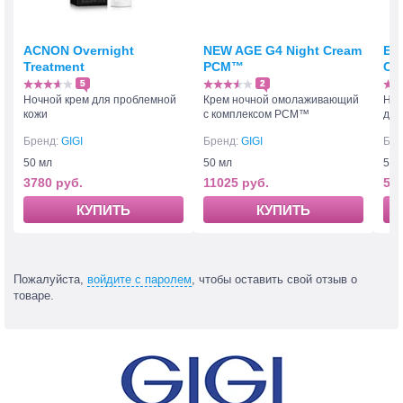
ACNON Overnight
NEW AGE G4 Night Cream
ES
Treatment
PCM™
Cr
5
2
Ночной крем для проблемной
Крем ночной омолаживающий
Ноч
кожи
с комплексом PCM™
для
Бренд:
GIGI
Бренд:
GIGI
Бре
50 мл
50 мл
50 
3780 руб.
11025 руб.
503
КУПИТЬ
КУПИТЬ
Пожалуйста,
войдите с паролем
, чтобы оставить свой отзыв о
товаре.