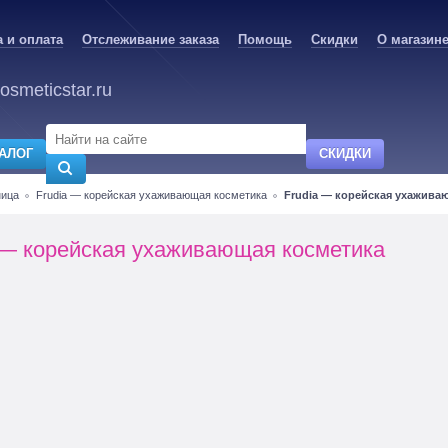
 и оплата
Отслеживание заказа
Помощь
Скидки
О магазин
osmeticstar.ru
АЛОГ
СКИДКИ
ница
Frudia — корейская ухаживающая косметика
Frudia — корейская ухажива
 — корейская ухаживающая косметика