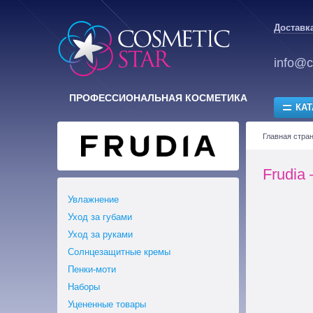
Доставка
info@c
ПРОФЕССИОНАЛЬНАЯ КОСМЕТИКА
КАТ
Главная стра
Frudia
Увлажнение
Уход за губами
Уход за руками
Солнцезащитные кремы
Пенки-моти
Наборы
Уцененные товары