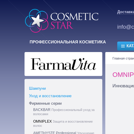
Доставка
info@c
ПРОФЕССИОНАЛЬНАЯ КОСМЕТИКА
КАТ
Главная стра
OMNIPL
Инновацио
Шампуни
Уход и восстановление
Фирменные серии
BACKBAR
Профессиональный уход за
волосами
OMNIPLEX
Защита и восстановление
волос
AMETHYSTE Professional
Улучшение