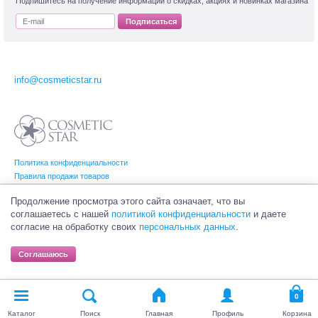
Подпишитесь на получение информации о скидках, акциях и новинках магазина
Подписаться
info@cosmeticstar.ru
Политика конфиденциальности
Правила продажи товаров
Согласие на обработку персональных данных
Продолжение просмотра этого сайта означает, что вы
соглашаетесь с нашей
политикой конфиденциальности
и даете
согласие на обработку своих
персональных данных
.
© Интернет-магазин профессиональной и салонной косметики Cosmetic Star
(Косметик Стар). Все права на товарные знаки принадлежат их законным
Соглашаюсь
владельцам.
Каталог
Поиск
Главная
Профиль
Корзина