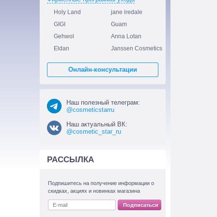
Holy Land
jane iredale
GIGI
Guam
Gehwol
Anna Lotan
Eldan
Janssen Cosmetics
Онлайн-консультации
Наш полезный телеграм:
@cosmeticstarru
Наш актуальный ВК:
@cosmetic_star_ru
РАССЫЛКА
Подпишитесь на получение информации о
скидках, акциях и новинках магазина
Подписаться