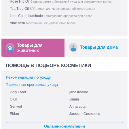
Rose Hip Oil
Защита цвета и бережный уход для окрашенных волос
Tea Tree Oil
SPA-линия для чувствительной кожи головы
Ionic Color Illuminate
Тонирующие средства для волос
Aloe Vera
Максимальное увлажнение волос
Товары для
Товары для дома
животных
ПОМОЩЬ В ПОДБОРЕ КОСМЕТИКИ
Рекомендации по уходу
Фирменные программы ухода
Holy Land
jane iredale
GIGI
Guam
Gehwol
Anna Lotan
Eldan
Janssen Cosmetics
Онлайн-консультации