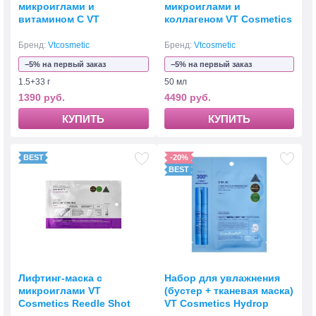
микроиглами и
микроиглами и
витамином С VT
коллагеном VT Cosmetics
Cosmetics Vita-Light
Collagen Reedle Shot 100
Reedle Shot100 1.5+33 г
Бренд:
Vtcosmetic
Бренд:
Vtcosmetic
−5% на первый заказ
−5% на первый заказ
1.5+33 г
50 мл
1390 руб.
4490 руб.
КУПИТЬ
КУПИТЬ
-20%
Лифтинг-маска с
Набор для увлажнения
микроиглами VT
(бустер + тканевая маска)
Cosmetics Reedle Shot
VT Cosmetics Hydrop