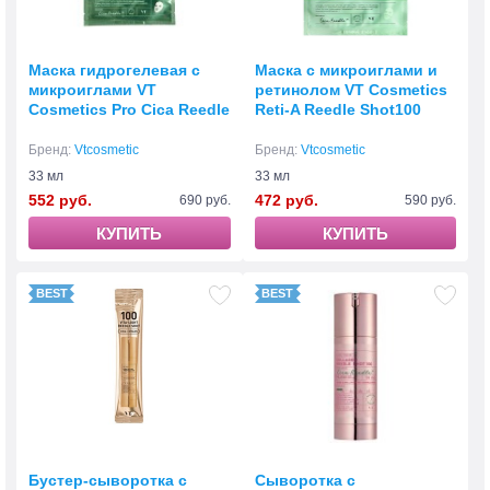
Маска гидрогелевая с
Маска с микроиглами и
микроиглами VT
ретинолом VT Cosmetics
Cosmetics Pro Cica Reedle
Reti-A Reedle Shot100
Shot 100 2Step Hydrogel
Mask
Бренд:
Vtcosmetic
Бренд:
Vtcosmetic
33 мл
33 мл
552 руб.
472 руб.
690 руб.
590 руб.
КУПИТЬ
КУПИТЬ
Бустер-сыворотка с
Сыворотка с