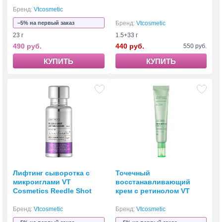
Lifting Mask
Reedle Shot 300hL
Бренд:
Vtcosmetic
−5% на первый заказ
Бренд:
Vtcosmetic
23 г
1.5+33 г
490 руб.
440 руб.
550 руб.
КУПИТЬ
КУПИТЬ
Лифтинг сыворотка с
Точечный
микроиглами VT
восстанавливающий
Cosmetics Reedle Shot
крем с ретинолом VT
Lifting Serum 30 мл
Cosmetics Cica Reti-A
Cream 0.05
Бренд:
Vtcosmetic
Бренд:
Vtcosmetic