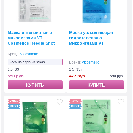
Маска интенсивная с
Маска увлажняющая
микроиглами VT
гидрогелевая с
Cosmetics Reedle Shot
микроиглами VT
300 Conditioning
Cosmetics Hydrop HL
Reedle Shot100 2Step
Бренд:
Vtcosmetic
Hydrogel 1.5+33 г
−5% на первый заказ
Бренд:
Vtcosmetic
1.5+33 г
1.5+33 г
550 руб.
472 руб.
590 руб.
КУПИТЬ
КУПИТЬ
-20%
-20%