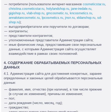
потребители (пользователи интернет-магазинов
cosmeticstar.ru
,
christina.cosmeticstar.ru
,
holylandshop.ru
,
jane-iredale.ru
,
gigishop.ru
,
vlab-shop.ru
,
gmcosmetic.ru
,
kncosmetics.ru
,
annalotancosmetic.ru
,
lpcosmetics.ru
,
jnsn.ru
,
eldanshop.ru
,
sd-
shop.ru
);
выгодоприобретатели или поручители по договорам;
контрагенты;
представители контрагентов;
уполномоченные представители Администрации сайта;
иные физические лица, предоставившие свои персональные
данные, с которыми Администрация сайта осуществляет
взаимодействие в рамках своих полномочий.
4. СОДЕРЖАНИЕ ОБРАБАТЫВАЕМЫХ ПЕРСОНАЛЬНЫХ
ДАННЫХ
4.1. Администрация сайта для достижения конкретных, заранее
определенных и законных целей обрабатываются персональные
данные:
фамилия, имя, отчество (при наличии), в том числе прежние
(в случае их изменения), причины их изменения;
пол;
дата рождения (число, месяц, год);
гражданство;
адрес места жительства (места пребывания);