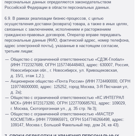
персональных данных определяются законодательством
Российской Федерации в области персональных данных.
6.9. В рамках реализации бизнес-процессов, с целью
осуществления доставки (возврата) товара, а также в иных целях,
связанных с заключением, исполнением и расторжением
гражданско-правовых договоров, Оператор вправе передавать
персональные данные (ФИО, фактический адрес, номер телефона,
адрес электронной почты), указанные в настоящем согласии,
третьим лицам:
Общество с ограниченной ответственностью «СДЭК-Глобал»
(ИНН 7722327689, ОГРН 1157746448463, адрес: 630007, Россия,
Новосибирская обл., г. Новосибирск, ул. Кривощековская,
д. 15/1, этаж 1,2.);
Акционерное общество «Почта России» (ИНН 7724490000, ОГРН
1197746000000, адрес: 125252, город Москва, 3-Я Песчаная ул,
д. 2а);
Общество с ограниченной ответственностью «КС ИНТЕГРАЛ
МСК» (ИНН 9723173280, ОГРН 1227700685761, адрес: 109029,
г. Москва, Скотопрогонная ул., д. 35 стр. № 3);
Общество с ограниченной ответственностью «МАСТЕР
КОСМЕТИК» (ИНН 7709965971, ОГРН 5147746266498, адрес:
109147, Москва г, Большой Факельный пер, дом 24, кв 43).