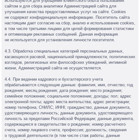
используются для упрощения клиентского опыта пользования
сайтом и для сбора аналитики Администрацией сайта для
улучшения качества предоставляемых услуг на сайте. Cookies
не содержат конфиденциальную информацию. Посетитель сайта
настоящим дает согласие на сбор, анализ и использование cookies,
в том числе третьими лицами для целей формирования статистики
и оптимизации рекламных сообщений. Данная информация
не используется для установления личности посетителя.
4.3. Обработка специальных категорий персональных данных,
касающихся расовой, национальной принадлежности, политических
взглядов, религиозных или философских убеждений, интимной
жизни, Администрацией сайта не осуществляется.
4.4. При ведении кадрового и бухгалтерского учета
обрабатываются следующие данные: фамилия, имя, отчество; год
рождения; месяц рождения; дата рождения; место рождения;
семейное положение; социальное положение; доходы; пол; адрес
электронной почты; адрес места жительства; адрес регистрации;
номер телефона; СНИЛС; ИННІ; гражданство; данные документа,
удостоверяющего личность; данные документа, удостоверяющего
личность за пределами Российской Федерации; данные документа,
содержащиеся в свидетельстве о рождении; номер расчетного
счета, номер лицевого счета; профессия; должность; сведения
о трудовой деятельности (в том числе стаж работы, данные