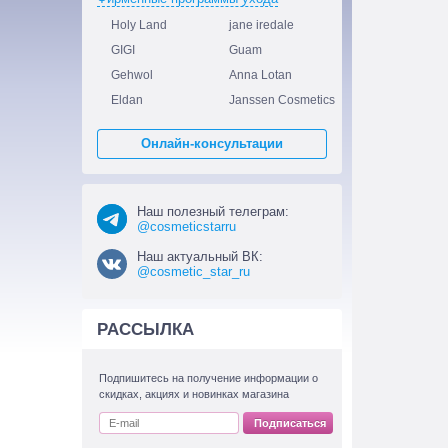
Holy Land
jane iredale
GIGI
Guam
Gehwol
Anna Lotan
Eldan
Janssen Cosmetics
Онлайн-консультации
Наш полезный телеграм:
@cosmeticstarru
Наш актуальный ВК:
@cosmetic_star_ru
РАССЫЛКА
Подпишитесь на получение информации о
скидках, акциях и новинках магазина
Подписаться