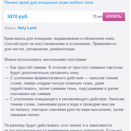
Пилинг-крем для очищения кожи любого типа
3470 руб.
70 мл
КУПИТЬ
Марка:
Holy Land
Крем-маска
для очищения, выравнивания и обновления кожи.
Способствует ее восстановлению и успокоению. Применяется
для чистки, увлажнения, реабилитации.
Можно использовать несколькими способами:
Как простой гоммаж. В отличие от простого гоммажа лактолан
будет дополнительно увлажнять кожу.
С усилением ферментативного действия — наносим тонким
слоем, поверх кладем теплую влажную ткань, даем
подействовать, затем снимаем ткань, подсушиваем и далее
скатываем как гоммаж.
С усилением очищающего и увлажняющего действия. Наносим
тонким слоем, смачиваем руки в воде и проводим массаж
по пилингу, повторно смачивая руки по мере высыхания, затем
смываем пилинг.
По-разному
будет действовать этот пилинг и в зависимости
от последовательности применения разных препаратов: Если его