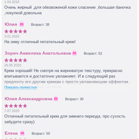
1.04.2018
Очень жирный ,для обезвоженой кожи спасение ,большая баночка
,покупкой довольна
Возраст: 38
3.01.2020
На зиму отличный питательный крем!
Возраст: 52
26.05.2020
Крем хороший! Не смотря на жирноватую текстуру, прекрасно
впитывается и достаточно увлажняет. И в следующий раз
предпочту его другим кремам с просто увлажняющим эффектом.
Использую и на ночь, и утром.
Показать полностью
Возраст: 30
7.07.2020
Отличный питательный крем для зимнего периода, про сухость
забудете сразу)
Возраст: 50