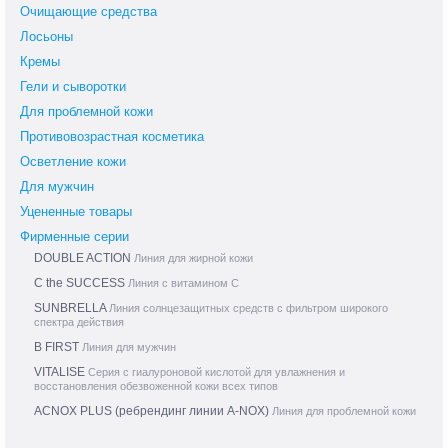
Очищающие средства
Лосьоны
Кремы
Гели и сыворотки
Для проблемной кожи
Противовозрастная косметика
Осветление кожи
Для мужчин
Уцененные товары
Фирменные серии
DOUBLE ACTION
Линия для жирной кожи
C the SUCCESS
Линия с витамином С
SUNBRELLA
Линия солнцезащитных средств с фильтром широкого
спектра действия
B FIRST
Линия для мужчин
VITALISE
Серия с гиалуроновой кислотой для увлажнения и
восстановления обезвоженной кожи всех типов
ACNOX PLUS (ребрендинг линии A-NOX)
Линия для проблемной кожи