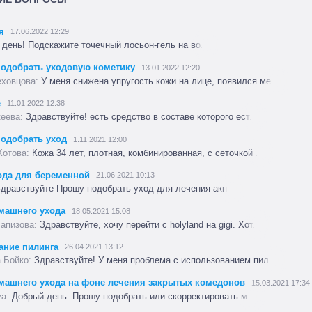
я
17.06.2022 12:29
день! Подскажите точечный лосьон-гель на во...
подобрать уходовую кометику
13.01.2022 12:20
У меня снижена упругость кожи на лице, появился ме...
е
11.01.2022 12:38
Здравствуйте! есть средство в составе которого ест...
подобрать уход
1.11.2021 12:00
Кожа 34 лет, плотная, комбинированная, с сеточкой ...
ода для беременной
21.06.2021 10:13
дравствуйте Прошу подобрать уход для лечения акн...
машнего ухода
18.05.2021 15:08
Здравствуйте, хочу перейти с holyland на gigi. Хот...
ание пилинга
26.04.2021 13:12
Здравствуйте! У меня проблема с использованием пил...
машнего ухода на фоне лечения закрытых комедонов
15.03.2021 17:34
Добрый день. Прошу подобрать или скорректировать м...