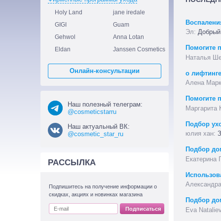
Holy Land
jane iredale
Воспалени
GIGI
Guam
Добрый 
Gehwol
Anna Lotan
Помогите 
Eldan
Janssen Cosmetics
Онлайн-консультации
о лифтинг
Помогите 
Наш полезный телеграм:
@cosmeticstarru
Подбор ух
Наш актуальный ВК:
З
@cosmetic_star_ru
Подбор до
РАССЫЛКА
Использов
Подпишитесь на получение информации о
скидках, акциях и новинках магазина
Подбор до
Подписаться