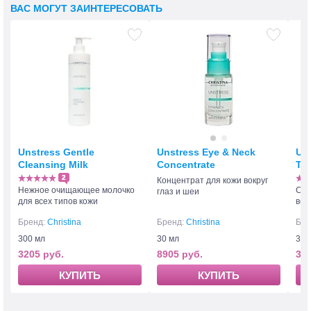
ВАС МОГУТ ЗАИНТЕРЕСОВАТЬ
Unstress Gentle
Unstress Eye & Neck
Uns
Cleansing Milk
Concentrate
To
2
Концентрат для кожи вокруг
Нежное очищающее молочко
Ста
глаз и шеи
для всех типов кожи
все
Бренд:
Christina
Бренд:
Christina
Бре
300 мл
30 мл
300
3205 руб.
8905 руб.
332
КУПИТЬ
КУПИТЬ