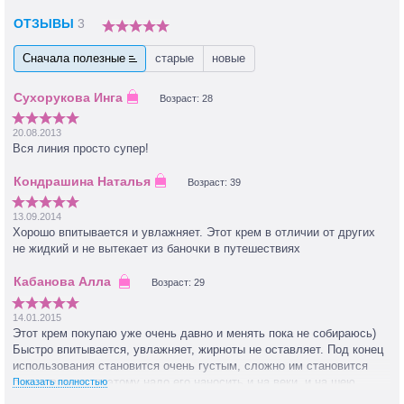
ОТЗЫВЫ
3
Сначала полезные
старые
новые
Возраст: 28
20.08.2013
Вся линия просто супер!
Возраст: 39
13.09.2014
Хорошо впитывается и увлажняет. Этот крем в отличии от других
не жидкий и не вытекает из баночки в путешествиях
Возраст: 29
14.01.2015
Этот крем покупаю уже очень давно и менять пока не собираюсь)
Быстро впитывается, увлажняет, жирноты не оставляет. Под конец
использования становится очень густым, сложно им становится
пользоваться, поэтому надо его наносить и на веки, и на шею,
Показать полностью
чтобы успеть до его засыхания)))