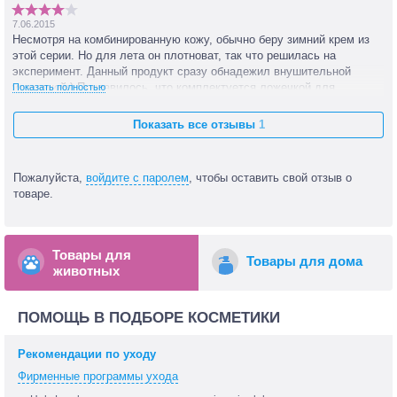
7.06.2015
Несмотря на комбинированную кожу, обычно беру зимний крем из
этой серии. Но для лета он плотноват, так что решилась на
эксперимент. Данный продукт сразу обнадежил внушительной
упаковкой:) Понравилось, что комплектуется ложечкой для
Показать полностью
нанесения – очень удобно! По ощущениям крем питает, увлажняет,
отлично впитывается. Для лета идеален, но только для лета!
Показать все отзывы
1
Пожалуйста,
войдите с паролем
, чтобы оставить свой отзыв о
товаре.
Товары для
Товары для дома
животных
ПОМОЩЬ В ПОДБОРЕ КОСМЕТИКИ
Рекомендации по уходу
Фирменные программы ухода