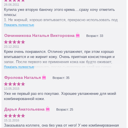
28.06.2011
Купила уже вторую баночку этого крема....сразу хочу отметить
плюсы:
1. Не жирный, хорошо впитывается, прекрасно использовать под
макияж
Показать полностью
2. Хорошо увлажняет кожу на целый день
Если есть проблемы с сухостью кожи, то это прекрасное средство!
Возраст: 33
Моя оценка 5.
23.12.2011
Крем очень понравился. Отлично увлажняет, при этом хорошо
впитывается и не жирнит кожу. Очень приятная консистенция и
запах. После первого же применения кожа как будто оживает,
особенно, если применять после сыворотки из этой же серии.
Показать полностью
Обязательно куплю еще.
Возраст: 35
13.05.2015
Уже не первый раз его покупаю. Хорошее увлажнение для моей
комбинированной кожи.
Возраст: 25
15.11.2016
Заказывала коллеге, она без ума от него! У нее комбинированная