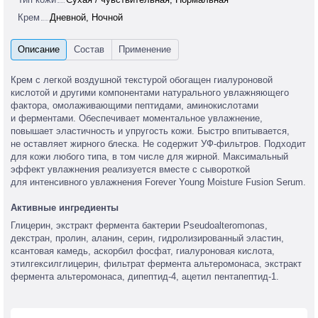
Крем
Дневной, Ночной
Крем с легкой воздушной текстурой обогащен гиалуроновой
кислотой и другими компонентами натурального увлажняющего
фактора, омолаживающими пептидами, аминокислотами
и ферментами. Обеспечивает моментальное увлажнение,
повышает эластичность и упругость кожи. Быстро впитывается,
не оставляет жирного блеска. Не содержит УФ-фильтров. Подходит
для кожи любого типа, в том числе для жирной. Максимальный
эффект увлажнения реализуется вместе с сывороткой
для интенсивного увлажнения Forever Young Moisture Fusion Serum.
Активные ингредиенты
Глицерин, экстракт фермента бактерии Pseudoalteromonas,
декстран, пролин, аланин, серин, гидролизированный эластин,
ксантовая камедь, аскорбил фосфат, гиалуроновая кислота,
этилгексилглицерин, фильтрат фермента альтеромонаса, экстракт
фермента альтеромонаса, дипептид-4, ацетил пентапептид-1.