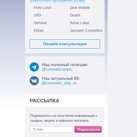
Holy Land
jane iredale
GIGI
Guam
Gehwol
Anna Lotan
Eldan
Janssen Cosmetics
Онлайн-консультации
Наш полезный телеграм:
@cosmeticstarru
Наш актуальный ВК:
@cosmetic_star_ru
РАССЫЛКА
Подпишитесь на получение информации о
скидках, акциях и новинках магазина
Подписаться