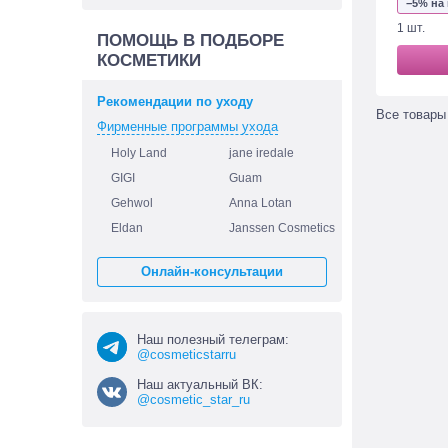
−5% на
1 шт.
ПОМОЩЬ В ПОДБОРЕ
КОСМЕТИКИ
Рекомендации по уходу
Все товары
Фирменные программы ухода
Holy Land
jane iredale
GIGI
Guam
Gehwol
Anna Lotan
Eldan
Janssen Cosmetics
Онлайн-консультации
Наш полезный телеграм:
@cosmeticstarru
Наш актуальный ВК:
@cosmetic_star_ru